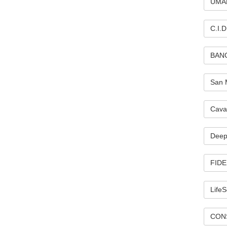
UMA
C.I.
BANC
San 
Cavar
Deep
FIDER
LifeS
CONS