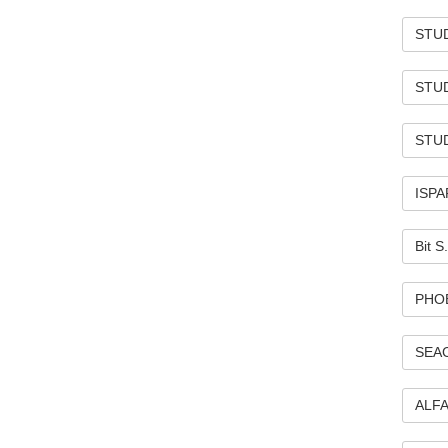
STUD
STUDI
STUDI
ISPAR
Bit S
PHOE
SEAC
ALFA