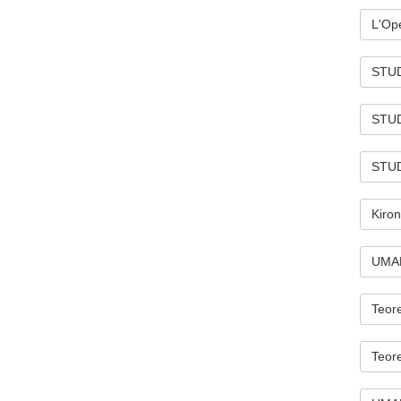
L'Ope
STUDI
STUDI
STUDI
Kiron
UMA
Teore
Teore