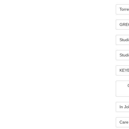
Torr
GREG
Studi
Studi
KEYEN
In Jo
Care 