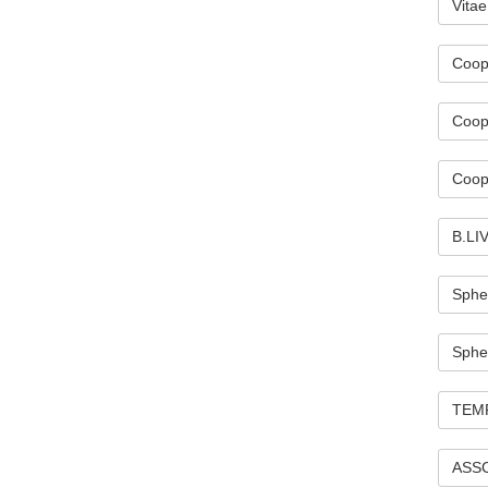
Vitae
Coope
Coop
Coop
B.LIV
Sphe
Spher
TEMP
ASSCO