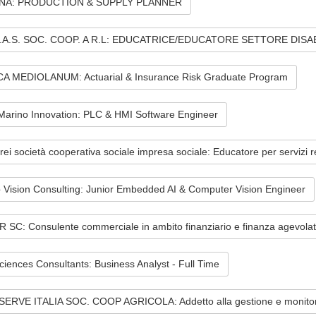
NA: PRODUCTION & SUPPLY PLANNER
D.A.S. SOC. COOP. A R.L: EDUCATRICE/EDUCATORE SETTORE DISA
A MEDIOLANUM: Actuarial & Insurance Risk Graduate Program
Marino Innovation: PLC & HMI Software Engineer
ei società cooperativa sociale impresa sociale: Educatore per servizi res
 Vision Consulting: Junior Embedded AI & Computer Vision Engineer
 SC: Consulente commerciale in ambito finanziario e finanza agevola
ciences Consultants: Business Analyst - Full Time
ERVE ITALIA SOC. COOP AGRICOLA: Addetto alla gestione e monitoraggi