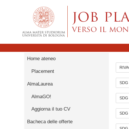
Skip to content
Home ateneo
RIVA
Placement
SDG C
AlmaLaurea
AlmaGO!
SDG C
Aggiorna il tuo CV
SDG C
Bacheca delle offerte
SDG C